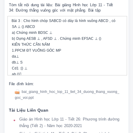
Tóm tắt nội dung tài liệu: Bài giảng Hình học Lớp 11 - Tiết
34: Đường thẳng vuông góc với mặt phẳng. Bài tập
 Bài 3 : Cho hình chóp SABCD có đáy là hình vuông ABCD , có 

 SA ⊥ () ABCD 

 a) Chứng minh BDSC ⊥ 

 b) Dựng AESB ⊥ , AFSD ⊥ . Chứng minh EFSAC ⊥ () 

 KIÊN THỨC CẦN NẮM

 1.PPCM ĐT VUÔNG GÓC MP

 da⊥

 db⊥ S

 Cd1 :() ⊥ 

 ab,() 

 ab 

File đính kèm:
 d // 

bai_giang_hinh_hoc_lop_11_tiet_34_duong_thang_vuong_
 Cd2 :() ⊥ 

goc_voi.ppt
 ⊥() 

 2.PPCM ĐT VUÔNG GÓC ĐT D

Tài Liệu Liên Quan
 A

 d ⊥ () 

Giáo án Hình học Lớp 11 - Tiết 26: Phương trình đường
 Cd1 : ⊥ 

thẳng (Tiết 2) - Năm học 2020-2021
 () 
