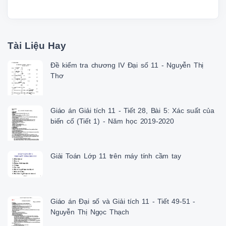
 ab  A. SA ⊥ (SBC) B. SB ⊥ (SAC)

 d // C. BC ⊥ (SAC) D. SC ⊥ AB

 Cd2 :() ⊥ 

 ⊥() 

Tài Liệu Hay
 2.PPCM ĐT VUÔNG GÓC ĐT .S

 d ⊥ () 

Đề kiểm tra chương IV Đại số 11 - Nguyễn Thị
 Cd1 : ⊥ 

Thơ
 () 

 / A B

 dd//

 Cd2 : ⊥ 

Giáo án Giải tích 11 - Tiết 28, Bài 5: Xác suất của
 /

biến cố (Tiết 1) - Năm học 2019-2020
 d ⊥ 

 C
Giải Toán Lớp 11 trên máy tính cầm tay
Giáo án Đại số và Giải tích 11 - Tiết 49-51 -
Nguyễn Thị Ngọc Thạch