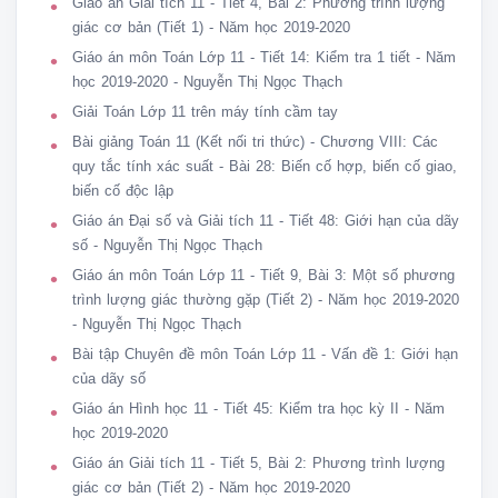
 B C

Giáo án Giải tích 11 - Tiết 4, Bài 2: Phương trình lượng
 dd// /

giác cơ bản (Tiết 1) - Năm học 2019-2020
 Cd2 : ⊥ 

Giáo án môn Toán Lớp 11 - Tiết 14: Kiểm tra 1 tiết - Năm
 /

học 2019-2020 - Nguyễn Thị Ngọc Thạch
 d ⊥ b) Chứng minh EF SAC⊥ () S A B vuông và S A D vuông có

Giải Toán Lớp 11 trên máy tính cầm tay
 S

 SA là cạnh chung AB = AD

Bài giảng Toán 11 (Kết nối tri thức) - Chương VIII: Các
 F

quy tắc tính xác suất - Bài 28: Biến cố hợp, biến cố giao,
 SAB= SAD

biến cố độc lập
 E

Giáo án Đại số và Giải tích 11 - Tiết 48: Giới hạn của dãy
 A D SB = SD SE = SF

số - Nguyễn Thị Ngọc Thạch
 SESF

 B C =

Giáo án môn Toán Lớp 11 - Tiết 9, Bài 3: Một số phương
 SBSD

trình lượng giác thường gặp (Tiết 2) - Năm học 2019-2020
 BD⊥ () SAC EF ?// BD

- Nguyễn Thị Ngọc Thạch
 EF⊥ () SAC

Bài tập Chuyên đề môn Toán Lớp 11 - Vấn đề 1: Giới hạn
Cho hình chóp SABCD có đáy là hình vuông ABCD , có KIÊN THỨC CẦN
của dãy số
 1.PPCM ĐT VUÔNG GÓC MP Câu hỏi trắc nghiệm

 da⊥

Giáo án Hình học 11 - Tiết 45: Kiểm tra học kỳ II - Năm
 Câu 1: Cho hình chóp S.ABC các tam giácSAB,SAC,SBC 

học 2019-2020
 db⊥

Giáo án Giải tích 11 - Tiết 5, Bài 2: Phương trình lượng
 Cd1 :() ⊥ vuông tại S.Khẳng định nào sau đây SAI ?

giác cơ bản (Tiết 2) - Năm học 2019-2020
 ab,()  
