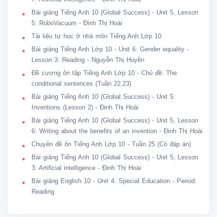
 1 F

Environmental pollution results from natural 

Bài giảng Tiếng Anh 10 (Global Success) - Unit 5, Lesson
disasters.

5: RoboVacuum - Đinh Thị Hoài
 is one of impacts of human activities. Back

Tài liệu tự học ở nhà môn Tiếng Anh Lớp 10
3 T

Bài giảng Tiếng Anh Lớp 10 - Unit 6: Gender equality -
Using a lot of fertilizers can reduce soil fertility. Back

Lesson 3: Reading - Nguyễn Thị Huyền
 5 T

Noise pollution can increase heart rate and 

Đề cương ôn tập Tiếng Anh Lớp 10 - Chủ đề: The
demage hearing. Activity 5: Discuss the type of pollution in your 

conditional sentences (Tuần 22,23)
neighbourhood and their consequences. Using the following 

Bài giảng Tiếng Anh 10 (Global Success) - Unit 5:
questions.

Inventions (Lesson 2) - Đinh Thị Hoài
 1. What’s type of pollution?

 2. What is its expression? 

Bài giảng Tiếng Anh 10 (Global Success) - Unit 5, Lesson
 3. What is the effect of doing that? - Learn by heart all the new words

6: Writing about the benefits of an invention - Đinh Thị Hoài
- Prepare for the new lesson - Speaking
Chuyên đề ôn Tiếng Anh Lớp 10 - Tuần 25 (Có đáp án)
Bài giảng Tiếng Anh 10 (Global Success) - Unit 5, Lesson
3: Artificial intelligence - Đinh Thị Hoài
Bài giảng English 10 - Unit 4: Special Education - Period:
Reading