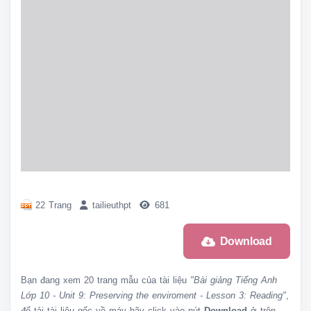
22 Trang
tailieuthpt
681
Download
Bạn đang xem
20 trang mẫu
của tài liệu
"Bài giảng Tiếng Anh
Lớp 10 - Unit 9: Preserving the enviroment - Lesson 3: Reading"
,
để tải tài liệu gốc về máy hãy click vào nút
Download
ở trên.