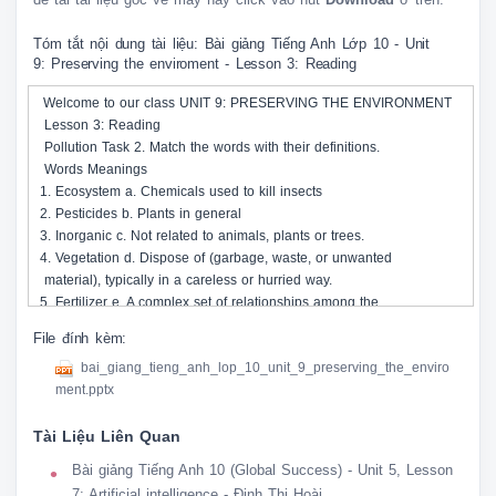
Tóm tắt nội dung tài liệu: Bài giảng Tiếng Anh Lớp 10 - Unit
9: Preserving the enviroment - Lesson 3: Reading
 Welcome to our class UNIT 9: PRESERVING THE ENVIRONMENT

 Lesson 3: Reading

 Pollution Task 2. Match the words with their definitions.

 Words Meanings

1. Ecosystem a. Chemicals used to kill insects

2. Pesticides b. Plants in general

3. Inorganic c. Not related to animals, plants or trees.

4. Vegetation d. Dispose of (garbage, waste, or unwanted 

 material), typically in a careless or hurried way.

5. Fertilizer e. A complex set of relationships among the 

 living resources, habitats, and residents of an 

File đính kèm:
 area. It includes plants, trees, animals, fish, 

bai_giang_tieng_anh_lop_10_unit_9_preserving_the_enviro
 bird, etc.

ment.pptx
6. Pollutant f. Manures or substances that support plant 

 growth

Tài Liệu Liên Quan
7. Dump g. Things that make the air, water and soil 

 unclean or contaminated. Task 4. Are the sentences true (T) or false (F)? C
Bài giảng Tiếng Anh 10 (Global Success) - Unit 5, Lesson
false sentences. Back

7: Artificial intelligence - Đinh Thị Hoài