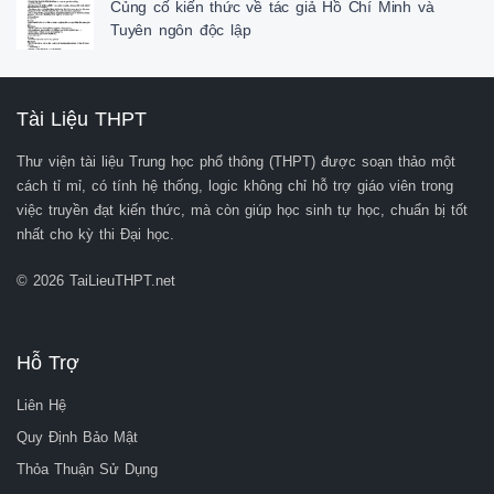
Củng cố kiến thức về tác giả Hồ Chí Minh và
Câu hỏi 3: Cho câu hỏi: “Cậu có thích truyện Chí Phèo của 

Tuyên ngôn độc lập
Nam Cao không?”

a. Rất thích.

b. Ai mà chẳng thích. - B3: HS báo cáo kết quả

- B4: GV nhận xét, chốt kiến thức 
Tài Liệu THPT
Thư viện tài liệu Trung học phổ thông (THPT) được soạn thảo một
cách tỉ mỉ, có tính hệ thống, logic không chỉ hỗ trợ giáo viên trong
việc truyền đạt kiến thức, mà còn giúp học sinh tự học, chuẩn bị tốt
nhất cho kỳ thi Đại học.
© 2026 TaiLieuTHPT.net
Hỗ Trợ
Liên Hệ
Quy Định Bảo Mật
Thỏa Thuận Sử Dụng