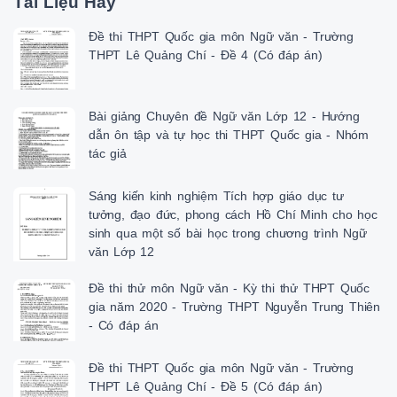
Tài Liệu Hay
kiến thức ra dư định “lấy công chuộc tội” (bắn hổ chuộc tội mất 

 bò); chủ ý thể hiện sự tin tưởng bắn được hổ và nói rõ 

Đề thi THPT Quốc gia môn Ngữ văn - Trường
 “con hổ này to lắm”.

THPT Lê Quảng Chí - Đề 4 (Có đáp án)
+ Nhóm 1: Bài tập 1 Cách nói hòng chuộc tội, làm giảm cơn giận dữ của P
 Tra . Câu trả lời của A Phủ chứa nhiều hàm ý.

 Bài tập 2: 

Bài giảng Chuyên đề Ngữ văn Lớp 12 - Hướng
 a) Anh thanh niên đi chệch ra ngoài đề tài “hỏi 

dẫn ôn tập và tự học thi THPT Quốc gia - Nhóm
 đường- chỉ đường” bằng cách đọc thụôc lòng cả một 

tác giả
+ Nhóm 2: Bài tập 2 bài dài đến dăm trang giấy về “cuộc trường kì kháng 
 chiến”. Nghĩa là anh ta vi phạm phương châm quan hệ 

 trong hội thoại đồng thời vi phạm cả phương châm về 

Sáng kiến kinh nghiệm Tích hợp giáo dục tư
 lượng (nói thừa lượng thông tin).

tưởng, đạo đức, phong cách Hồ Chí Minh cho học
 - Các thông tin về cuộc kháng chiến không hề liên 

sinh qua một số bài học trong chương trình Ngữ
 quan đến đề tài “hỏi đường - chỉ đường”.

văn Lớp 12
 b) Hàm ý của anh thanh niên

 - Chủ ý tuyên truyền một cách hồn nhiên cho đường 

Đề thi thử môn Ngữ văn - Kỳ thi thử THPT Quốc
 lối kháng chiến.

gia năm 2020 - Trường THPT Nguyễn Trung Thiên
 - Muốn bộc lộ sự kiêu hãnh, tự hào khi được tham gia 

- Có đáp án
 vào một công cuộc lớn lao mà ở nông thôn vào thời 

 điểm bấy giờ ít có dịp và ít có người làm được. Đó là 

 cách thể hiện bầu nhiệt huyết, hiềm say mê đối với 

Đề thi THPT Quốc gia môn Ngữ văn - Trường
 cuộc kháng chiến. Đó là điểm đáng trân trọng, đáng ca 

THPT Lê Quảng Chí - Đề 5 (Có đáp án)