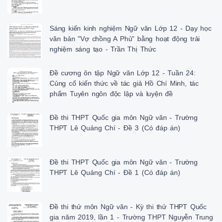
 ngợi tuy sự bộc lộ không được đúng chỗ (không phù 

 hợp với cuộc thoại) và hơi quá mức độ (nói dài dòng) 

 thừa lượng thông tin mà cuộc thoại cần đến.

Sáng kiến kinh nghiệm Ngữ văn Lớp 12 - Dạy học
 c) Kết luận: Khi người nói chủ ý vi phạm phương 

văn bản "Vợ chồng A Phủ" bằng hoạt động trải
 châm quan hệ trong giao tiếp, để hàm ý có tác dụng 

nghiệm sáng tạo - Trần Thị Thức
 cần: nói đúng chỗ, phù hợp với cuộc hội thoại và diễn 

+ Nhóm 3: Bài tập 3: đạt ngắn gọn, đúng lượng thông tin mà cuộc thoại cầ
 đến.

Đề cương ôn tập Ngữ văn Lớp 12 - Tuần 24:
 Bài tập 3: 

Củng cố kiến thức về tác giả Hồ Chí Minh, tác
 a) Câu nói của Bá Kiến với Chí Phèo: “Tôi không 

phẩm Tuyên ngôn độc lập và luyện đề
 phải là cái kho” có hàm ý: Từ chối trước lời đề nghị 

 xin tiền như mọi khi của Chí Phèo (cái kho - biểu 

Đề thi THPT Quốc gia môn Ngữ văn - Trường
 tượng của của cải, tiền nong, sự giàu có. Tôi không có 

THPT Lê Quảng Chí - Đề 3 (Có đáp án)
 nhiều tiền) Qua những phần trên, anh đối với hcồng, bà không muốn trực 
(chị) hãy xác định: để nói chồng mà thông qua lời khuyên để gợi ý cho ôn
một câu có hàm ý, người ta lựa chọn.

thường dùng những cách III. Cách thức tạo câu có hàm ý

Đề thi THPT Quốc gia môn Ngữ văn - Trường
thức nói như thế nào? Chọn Để có một câu có hàm ý, người ta thường dù
THPT Lê Quảng Chí - Đề 1 (Có đáp án)
phương án trả lời thích hợp cách nói chủ ý vi phạm một (hoặc một số) ph
(SGK) châm hội thoại nào đó, sử dụng các hành động nói 

- B2: HS thực hiện nhiệm gián tiếp (Chủ ý vi phạm phương châm về lượng
Đề thi thử môn Ngữ văn - Kỳ thi thử THPT Quốc
vụ thừa hoặc thiếu thông tin mà đề tài yêu cầu; chủ ý vi 

gia năm 2019, lần 1 - Trường THPT Nguyễn Trung
- B3: HS báo cáo kết quả phạm phương châm quan hệ, đi chệch đề tài cuộ