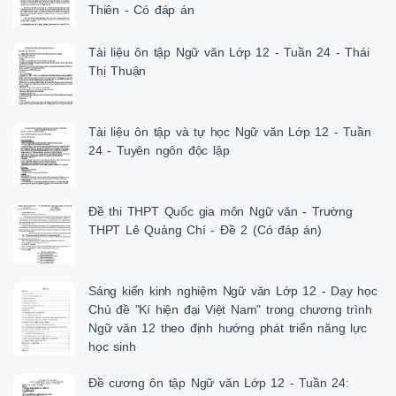
Thiên - Có đáp án
- B4: GV nhận xét, chốt tiếp; chủ ý vi phạm phản cách thức, nói mập mờ, v
kiến thức vo, không rõ ràng rành mạch.

  3.LUYỆN TẬP ( 5 phút)

Tài liệu ôn tập Ngữ văn Lớp 12 - Tuần 24 - Thái
Hoạt động của GV - HS Kiến thức cần đạt

Thị Thuận
-B1: GV giao nhiệm vụ: Trả lời:

Câu hỏi 1: Thế nào là hàm ý? [1]='a'

a. Là phần thông báo không được diễn đạt trực tiếp bằng từ ngữ [2]='c'

Tài liệu ôn tập và tự học Ngữ văn Lớp 12 - Tuần
trong câu nhưng có thể suy ra được từ những từ ngữ ấy. [3]='b'

24 - Tuyên ngôn độc lập
b. Là những ý ẩn trong câu nói (viết) mà nguời nói (viết) tin 

tưởng rằng người nghe (đọc) sẽ suy đóan ra được .

c. Là ý ẩn kín trong câu nói.

d. Là phần thông báo không được diễn đạt trực tiếp bằng từ 

Đề thi THPT Quốc gia môn Ngữ văn - Trường
ngữ trong câu nói. 

THPT Lê Quảng Chí - Đề 2 (Có đáp án)
Câu hỏi 2: Khi nào thì người nói (người viết) có thể sử dụng 

hàm ý?

a. Khi thấy cần phải nói thẳng ra những điều muốn nói.

Sáng kiến kinh nghiệm Ngữ văn Lớp 12 - Dạy học
b. Khi thấy không cần thiết phải cho người nghe (người đọc) 

Chủ đề "Kí hiện đại Việt Nam" trong chương trình
hiểu được hết ý của mình.

Ngữ văn 12 theo định hướng phát triển năng lực
c. Khi không muốn thể hiện trực tiếp cái ý của mình nhưng biết 

học sinh
người nghe (người đọc) có năng lực giải đoán được điều đó.

d. Khi không muốn chịu trách nhiệm về lượng thông tin mà 

Đề cương ôn tập Ngữ văn Lớp 12 - Tuần 24:
mình thông báo.
