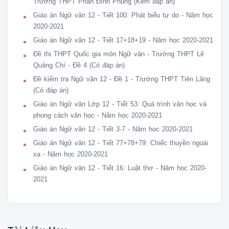
 - Có ý thức giữ gìn sự trong sáng của tiếng Việt thông qua hàm ý.

Trường THPT Phan Đình Phùng (Kèm đáp án)
 - Có ý thức tìm tòi về thể loại, từ ngữ, hình ảnh, tình huống truyện trong tr
Giáo án Ngữ văn 12 - Tiết 100: Phát biểu tự do - Năm học
 hiện đại Việt Nam

2020-2021
4. Năng lực:

Giáo án Ngữ văn 12 - Tiết 17+18+19 - Năm học 2020-2021
- Phát huy năng lực tự học và tự chủ, năng lực giao tiếp và hợp tác, năng l
quyết vấn đề và sáng tạo, năng lực ngôn ngữ, năng lực tìm hiểu tự nhiên v
Đề thi THPT Quốc gia môn Ngữ văn - Trường THPT Lê
năng lực thưởng thức văn học và cảm thụ thẩm mỹ...

Quảng Chí - Đề 4 (Có đáp án)
II. Chuẩn bị của giáo viên và học sinh

Đề kiểm tra Ngữ văn 12 - Đề 1 - Trường THPT Tiên Lãng
 1/Giáo viên

(Có đáp án)
 -Giáo án 

 -Phiếu bài tập, trả lời câu hỏi

Giáo án Ngữ văn Lớp 12 - Tiết 53: Quá trình văn học và
 -Bảng phân công nhiệm vụ cho học sinh hoạt động trên lớp 

phong cách văn học - Năm học 2020-2021
 -Bảng giao nhiệm vụ học tập cho học sinh ở nhà

Giáo án Ngữ văn 12 - Tiết 3-7 - Năm học 2020-2021
 2/Học sinh

Giáo án Ngữ văn 12 - Tiết 77+78+79: Chiếc thuyền ngoài
 -Đọc trước ngữ liệu trong SGK để trả lời câu hỏi tìm hiểu bài

xa - Năm học 2020-2021
 -Các sản phẩm thực hiện nhiệm vụ học tập ở nhà (do giáo viên giao từ tiế
trước)

Giáo án Ngữ văn 12 - Tiết 16: Luật thơ - Năm học 2020-
 -Đồ dùng học tập 

2021
 .

III. Tiến trình bài học

  1. KHỞI ĐỘNG ( 5 phút) vụ súng thế nào cũng bắn được con hổ này to 
- B3: HS báo cáo kết quả - Cách trả lời của A Phủ có độ khôn khéo: Không
- B4: GV nhận xét, chốt trả lời thẳng, gián tiếp công nhận việc để mất bò. 