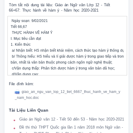
Tóm tắt nội dung tài liệu: Giáo án Ngữ văn Lớp 12 - Tiết
66+67: Thực hành về hàm ý - Năm học 2020-2021
 Ngày soạn: 9/02/2021

Tiết 66,67

 THỰC HÀNH VỀ HÀM Ý

I. Mục tiêu cần đạt

1. Kiến thức 

 a/ Nhận biết: HS nhận biết khái niệm, cách thức tạo hàm ý thông dụng;

 b/ Thông hiểu: HS hiểu và lí giải được hàm ý trong giao tiếp và trong văn 
bản, nhất là văn bản thuộc phong cách ngôn ngữ nghệ thuật;

 c/Vận dụng thấp: Phân tích được hàm ý trong văn bản đã học;

 d/Vận dụng cao:

 - Vận dụng hiểu biết về hàm ý để phân tích ý nghĩa hàm ý trong tất cả văn
File đính kèm:
bản;

giao_an_ngu_van_lop_12_tiet_6667_thuc_hanh_ve_ham_y
2. Kĩ năng 

_nam_hoc.doc
 a/ Biết làm: bài tiếng Việt liên quan đến xác định hàm ý;

 b/ Thông thạo: các bước làm bài hàm ý;

Tài Liệu Liên Quan
3.Thái độ 

 a/ Hình thành thói quen: đọc hiểu văn bản để tìm hàm ý;

Giáo án Ngữ văn 12 - Tiết 50 đến 53 - Năm học 2020-2021
 b/ Hình thành tính cách: tự tin khi trình bày hàm ý trong văn bản;

Đề thi thử THPT Quốc gia lần 1 năm 2018 môn Ngữ văn -
 c/Hình thành nhân cách: 
