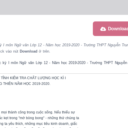
Downloa
 kỳ I môn Ngữ văn Lớp 12 - Năm học 2019-2020 - Trường THPT Nguyễn Tru
lick vào nút
Download
ở trên.
 học kỳ I môn Ngữ văn Lớp 12 - Năm học 2019-2020 - Trường THPT Nguyễn
TĨNH KIỂM TRA CHẤT LƯỢNG HỌC KÌ I

THIÊN NĂM HỌC 2019-2020.

a mọi thành công trong cuộc sống. Nếu thiếu sự 

mắc kẹt trong "mớ bòng bong" - những thứ chúng ta 

g ta yêu thích, những mục tiêu kinh doanh, giấc 
