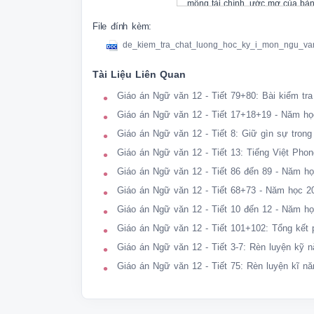
 mộng tài chính, ước mơ của bản t
 Không có gì ngạc nhiên khi bạn 
File đính kèm:
 những điều bạn thật sự muốn ho
de_kiem_tra_chat_luong_hoc_ky_i_mon_ngu_v
 Bạn vào Facebook để xem thông b
 xuất hiện trên "Bảng tin". Bạn bấ
Tài Liệu Liên Quan
 mình nhìn đồng hồ đã hơn một ti
 Bạn vào Youtube để học tiếng An
Giáo án Ngữ văn 12 - Tiết 79+80: Bài kiểm tra
 hàng loạt video giải trí, ca nhạ
Giáo án Ngữ văn 12 - Tiết 17+18+19 - Năm họ
 thôi, ngoảnh lại đã quá 12 giờ đ
 Đang làm việc với chiếc máy tính,
Giáo án Ngữ văn 12 - Tiết 8: Giữ gìn sự tron
 Facebook, Youtube, các trang ch
Giáo án Ngữ văn 12 - Tiết 13: Tiếng Việt Ph
 được quá 30 phút.

Giáo án Ngữ văn 12 - Tiết 86 đến 89 - Năm h
 Kết quả bạn không thể hoàn thàn
 thói quen ăn vào tiềm thức, các
Giáo án Ngữ văn 12 - Tiết 68+73 - Năm học 2
 động lực để đạt mục tiêu lớn, và
Giáo án Ngữ văn 12 - Tiết 10 đến 12 - Năm h
 điều xa vời.

Giáo án Ngữ văn 12 - Tiết 101+102: Tổng kết 
 (10 điều khác biệt giữa người t
 1980 Books, NXB Lao động, tr.32
Giáo án Ngữ văn 12 - Tiết 3-7: Rèn luyện kỹ 
 Thực hiện các yêu cầu: 

Giáo án Ngữ văn 12 - Tiết 75: Rèn luyện kĩ nă
 Câu 1. Theo tác giả, đâu là bí 
 Câu 2. Trình bày ngắn gọn hiệu
 văn sau:

 Bạn vào Facebook để xem thông b