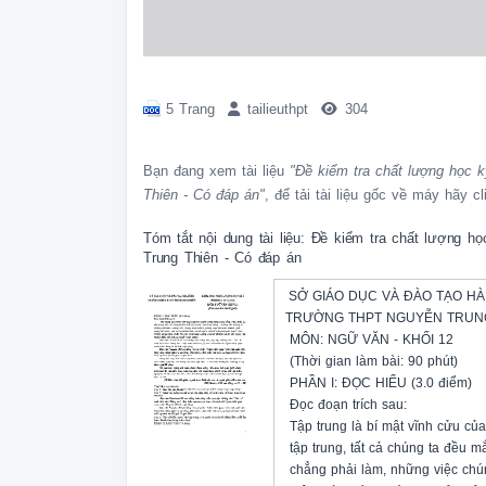
5 Trang
tailieuthpt
304
Bạn đang xem tài liệu
"Đề kiểm tra chất lượng học
Thiên - Có đáp án"
, để tải tài liệu gốc về máy hãy c
Tóm tắt nội dung tài liệu: Đề kiểm tra chất lượng
Trung Thiên - Có đáp án
 SỞ GIÁO DỤC VÀ ĐÀO TẠO HÀ 
TRƯỜNG THPT NGUYỄN TRUNG 
 MÔN: NGỮ VĂN - KHỐI 12

 (Thời gian làm bài: 90 phút)

 PHẦN I: ĐỌC HIỂU (3.0 điểm)

 Đọc đoạn trích sau:

 Tập trung là bí mật vĩnh cửu củ
 tập trung, tất cả chúng ta đều 
 chẳng phải làm, những việc chún