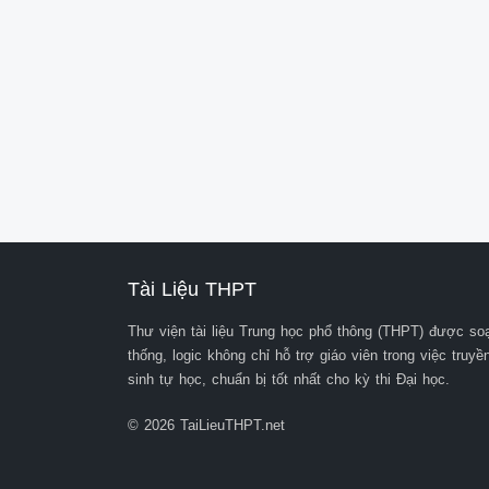
 xuất hiện trên "Bảng tin". Bạn bấ
 mình nhìn đồng hồ đã hơn một ti
 Bạn vào Youtube để học tiếng An
 hàng loạt video giải trí, ca nhạ
 thôi, ngoảnh lại đã quá 12 giờ đ
 Câu 3. Theo anh/chị, ngoài việc 
 được thành công trong cuộc sốn
 PHẦN II: LÀM VĂN (7.0 điểm)

 1 ĐÁP ÁN- THANG ĐIỂM

 KIỂM TRA CHẤT LƯỢNG HỌC KÌ
 NĂM HỌC 2019-2020

 MÔN: NGỮ VĂN- KHỐI 12.

Phần Câu Nội dung Điểm

Tài Liệu THPT
I Đọc hiểu

 1 Theo tác giả, bí mật vĩnh cửu 
Thư viện tài liệu Trung học phổ thông (THPT) được soạ
 sống chính là sự tập trung.

thống, logic không chỉ hỗ trợ giáo viên trong việc truy
 2 Hiệu quả của phép điệp cấu t
sinh tự học, chuẩn bị tốt nhất cho kỳ thi Đại học.
 văn:

 -Phép điệp cấu trúc: Bạn vào; B
© 2026 TaiLieuTHPT.net
 -Hiệu quả: Tạo được sự sinh độ
 nhấn mạnh hậu quả của việc con 
 3 Có thể trả lời theo suy nghĩ của