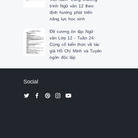
trình Ngữ văn 12 theo
định hướng phát triển
năng lực học sinh
Đề cương ôn tập Ngữ
văn Lớp 12 - Tuần 24:
Củng cố kiến thức về tác
giả Hồ Chí Minh và Tuyên
ngôn độc lập
Social