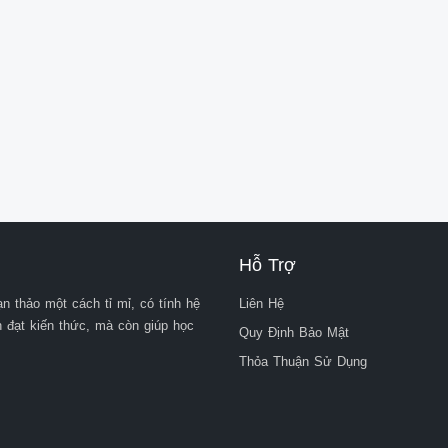
m vào xem, tự hứa với mình chỉ 5 phút thôi, giật 

ếng,

h, ở phần “Video liên quan" bên trái xuất hiện 

c, phim ảnh... Bạn bấm vào xem, tự hứa chỉ một video 

êm.

tập trung, con người còn cần tới những điều gì để đạt 

g? 

 I

Hỗ Trợ
của mọi thành công trong cuộc 0,5

n thảo một cách tỉ mỉ, có tính hệ
Liên Hệ
ền đạt kiến thức, mà còn giúp học
Quy Định Bảo Mật
rúc được sử dụng trong đoạn 1,0

Thỏa Thuận Sử Dụng
ạn bấm vào

ng, hấp dẫn cho văn bản; 

người thiếu tập trung

 thí sinh. 1,5
