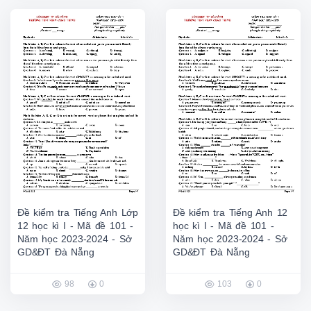
Đề kiểm tra Tiếng Anh Lớp
Đề kiểm tra Tiếng Anh 12
12 học kì I - Mã đề 101 -
học kì I - Mã đề 101 -
Năm học 2023-2024 - Sở
Năm học 2023-2024 - Sở
GD&ĐT Đà Nẵng
GD&ĐT Đà Nẵng
98
0
103
0